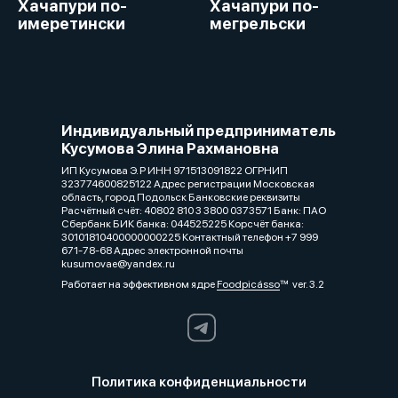
Хачапури по-
Хачапури по-
имеретински
мегрельски
Индивидуальный предприниматель
Кусумова Элина Рахмановна
ИП Кусумова Э. Р ИНН 971513091822 ОГРНИП
323774600825122 Адрес регистрации Московская
область, город Подольск Банковские реквизиты
Расчётный счёт: 40802 810 3 3800 0373571 Банк: ПАО
Сбербанк БИК банка: 044525225 Корсчёт банка:
30101810400000000225 Контактный телефон +7 999
671-78-68 Адрес электронной почты
kusumovae@yandex.ru
Работает на эффективном ядре
Foodpicásso
ver. 3.2
Политика конфиденциальности