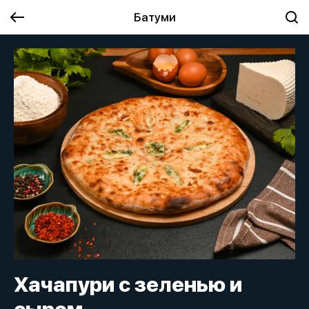
Батуми
Хачапури с зеленью и