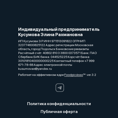
Индивидуальный предприниматель
Кусумова Элина Рахмановна
ИП Кусумова Э. Р ИНН 971513091822 ОГРНИП
323774600825122 Адрес регистрации Московская
область, город Подольск Банковские реквизиты
Расчётный счёт: 40802 810 3 3800 0373571 Банк: ПАО
Сбербанк БИК банка: 044525225 Корсчёт банка:
30101810400000000225 Контактный телефон +7 999
671-78-68 Адрес электронной почты
kusumovae@yandex.ru
Работает на эффективном ядре
Foodpicásso
ver. 3.2
Политика конфиденциальности
Публичная оферта