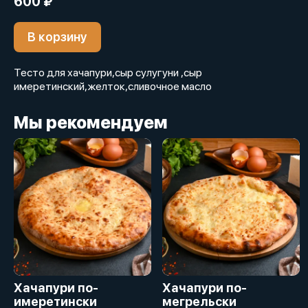
600 ₽
В корзину
Тесто для хачапури,сыр сулугуни ,сыр
имеретинский,желток,сливочное масло
Мы рекомендуем
Хачапури по-
Хачапури по-
имеретински
мегрельски