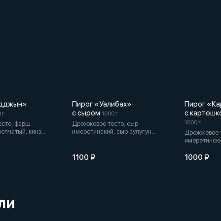
ыдджын»
Пирог «Уалибах»
Пирог «К
с сыром
с картошк
 г
1000 г
1000 г
есто, фарш
Дрожжевое тесто, сыр
репчатый, кинза,
имеретинский, сыр сулугуни,
Дрожжевое т
перец,
сметана, сливочное масло.
имеретински
сло
картофель, 
1100 ₽
1000 ₽
ли