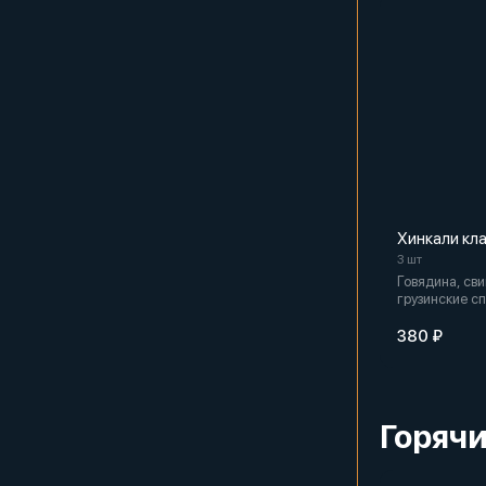
Хинкали кл
3 шт
Говядина, сви
грузинские сп
хинкали
380 ₽
Горяч