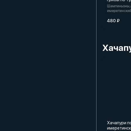
Шампиньоны,
имеретинский
куриное,мука
480 ₽
Хачап
Хачапури п
имеретинск