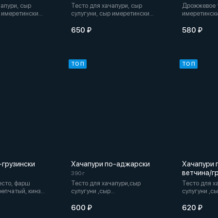
чапури, сыр
Тесто для хачапури, сыр
Дрожжевое т
р имеретинский
сулугуни, сыр имеретинский
имеретински
, сливочное
(2 слоя сыра), сливочное
картофель, 
масло
650 ₽
580 ₽
ТОП
ТОП
-грузински
Хачапури по-аджарски
Хачапури 
ветчина/г
390 г
есто, фарш
Тесто для хачапури,сыр
Тесто для х
репчатый, кинза,
сулугуни ,сыр
сулугуни ,с
перец,
имеретинский,желток,сливочное
имеретински
сло
масло
600 ₽
620 ₽