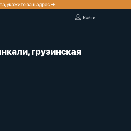
та, укажите ваш адрес →
Войти
нкали, грузинская