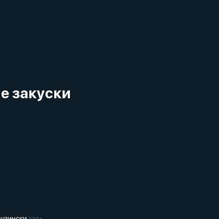
е закуски
рузински