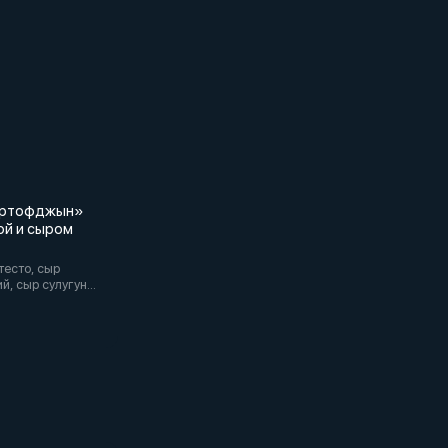
артофджын»
ой и сыром
есто, сыр
й, сыр сулугуни,
сливочное масло.