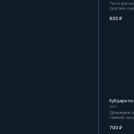
Тесто для ха
сулугуни, сы
(1 слой сыра)
масло
630 ₽
Кубдари по
650 г
Дрожжевое т
говяжий, лук 
соль, черный 
сливочное ма
700 ₽