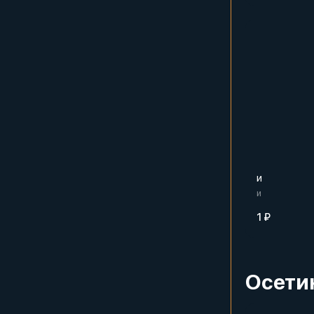
и
и
1 ₽
Осети