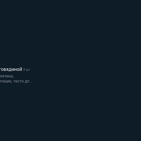
 говядиной
3 шт
елятина,
специи, тесто для