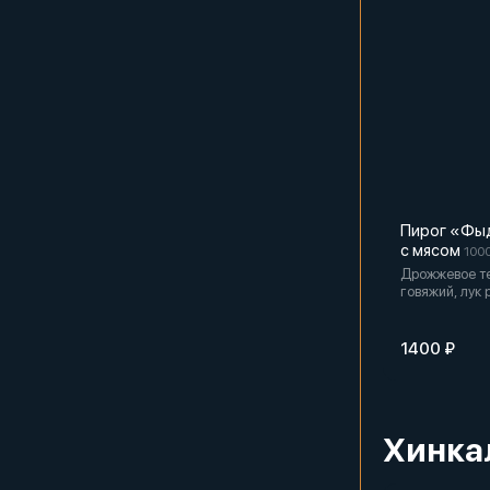
Пирог «Ф
с мясом
1000
Дрожжевое т
говяжий, лук 
соль, черный 
сливочное ма
1400 ₽
Хинка