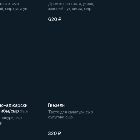
есто, сыр
Дрожжевое тесто, укроп,
й, сыр сулугуни,
зеленый лук, кинза, сыр
сливочное масло
сулугуни, сыр имеретинский,
сметана, сливочное масло
620 ₽
по-аджарски
Гвезели
рибы/сыр
390 г
Тесто для хачапури,сыр
сулугуни,сыр
ачапури,сыр
имеретинский,вареное яйцо
ыр
й,ветчина,грибы,желток
320 ₽