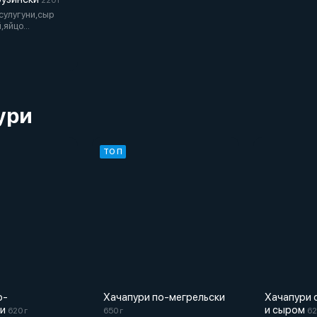
220 г
сулугуни,сыр
,яйцо
ури
ТОП
о-
Хачапури по-мегрельски
Хачапури 
и
и сыром
620 г
650 г
62