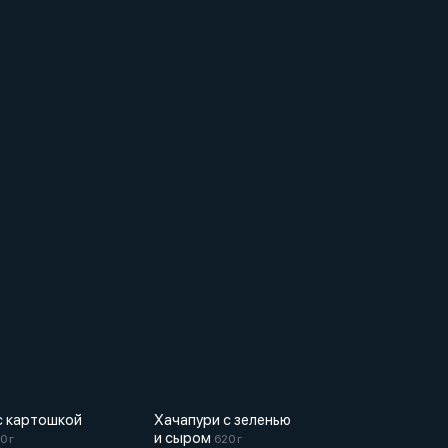
с картошкой
Хачапури с зеленью
и сыром
0 г
620 г