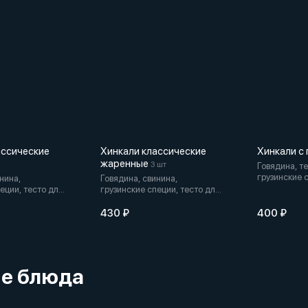
ассические
Хинкали классические
Хинкали с
жаренные
3 шт
Говядина, т
грузинские 
нина,
Говядина, свинина,
хинкали
еции, тесто для
грузинские специи, тесто для
хинкали
430 ₽
400 ₽
ие блюда