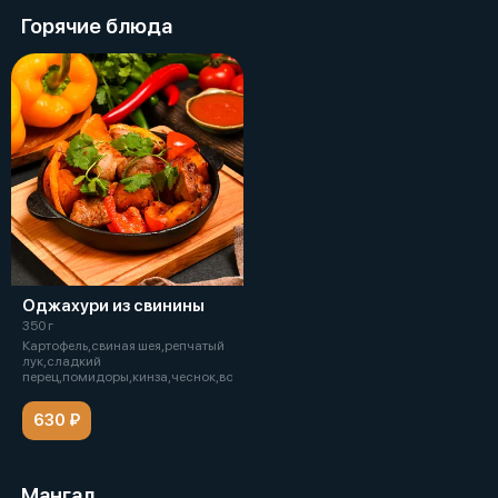
Горячие блюда
Оджахури из свинины
350 г
Картофель,свиная шея,репчатый
лук,сладкий
перец,помидоры,кинза,чеснок,вода,соль,растительн
630 ₽
Мангал