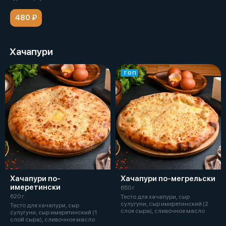
480 ₽
Хачапури
ТОП
Хачапури по-
Хачапури по-мегрельски
имеретински
650 г
620 г
Тесто для хачапури, сыр
сулугуни, сыр имеретинский (2
Тесто для хачапури, сыр
слоя сыра), сливочное масло
сулугуни, сыр имеретинский (1
слой сыра), сливочное масло