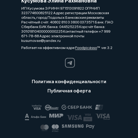
Кусумова Элина Рахмановна
ИП Кусумова Э. Р ИНН 971513091822 ОГРНИП
323774600825122 Адрес регистрации Московская
область, город Подольск Банковские реквизиты
Расчётный счёт: 40802 810 3 3800 0373571 Банк: ПАО
Сбербанк БИК банка: 044525225 Корсчёт банка:
30101810400000000225 Контактный телефон +7 999
671-78-68 Адрес электронной почты
kusumovae@yandex.ru
Работает на эффективном ядре
Foodpicásso
ver. 3.2
Политика конфиденциальности
Публичная оферта