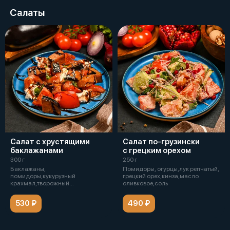
Салаты
Салат с хрустящими
Салат по-грузински
баклажанами
с грецким орехом
300 г
250 г
Баклажаны,
Помидоры, огурцы,лук репчатый,
помидоры,кукурузный
грецкий орех,кинза,масло
крахмал,творожный
оливковое,соль
сыр,бальзамический
уксус,кунжут, кисло-сл
530 ₽
490 ₽