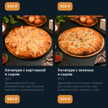
630 ₽
650 ₽
Хачапури с картошкой
Хачапури с зеленью
и сыром
и сыром
620 г
620 г
Дрожжевое тесто, сыр
Дрожжевое тесто, укроп, зеленый
имеретинский, сыр сулугуни,
лук, кинза, сыр сулугуни, сыр
картофель, сливочное масло
имеретинский, сметана, сливо
580 ₽
620 ₽