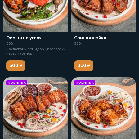
Овощи на углях
Свиная шейка
600 г
300 г
Баклажаны,помидоры,болгарский
перец,кабачок
500 ₽
650 ₽
НОВИНКА
НОВИНКА