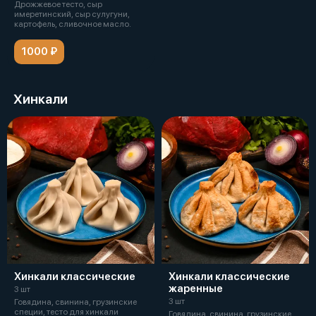
Дрожжевое тесто, сыр
имеретинский, сыр сулугуни,
картофель, сливочное масло.
1000 ₽
Хинкали
Хинкали классические
Хинкали классические
жаренные
3 шт
3 шт
Говядина, свинина, грузинские
специи, тесто для хинкали
Говядина, свинина, грузинские