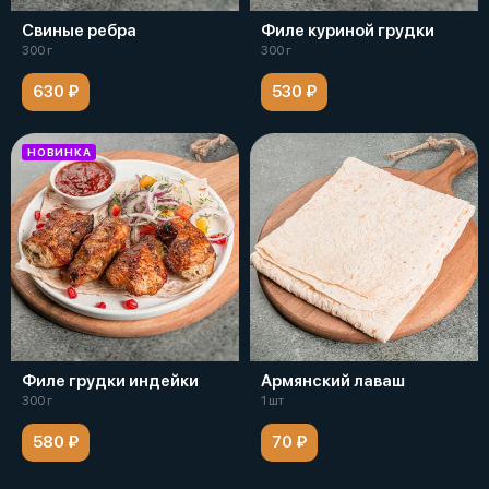
Свиные ребра
Филе куриной грудки
300 г
300 г
630 ₽
530 ₽
НОВИНКА
Филе грудки индейки
Армянский лаваш
300 г
1 шт
580 ₽
70 ₽