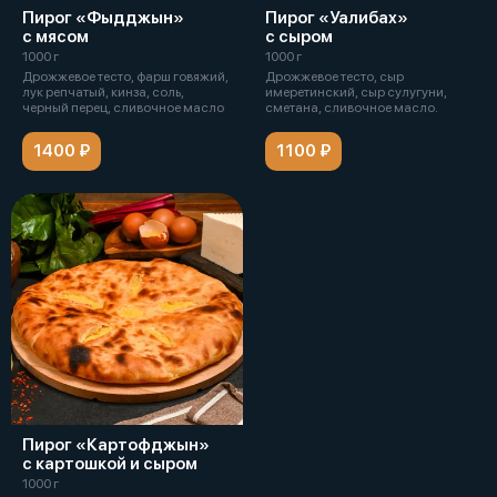
Пирог «Фыдджын»
Пирог «Уалибах»
с мясом
с сыром
1000 г
1000 г
Дрожжевое тесто, фарш говяжий,
Дрожжевое тесто, сыр
лук репчатый, кинза, соль,
имеретинский, сыр сулугуни,
черный перец, сливочное масло
сметана, сливочное масло.
1400 ₽
1100 ₽
Пирог «Картофджын»
с картошкой и сыром
1000 г