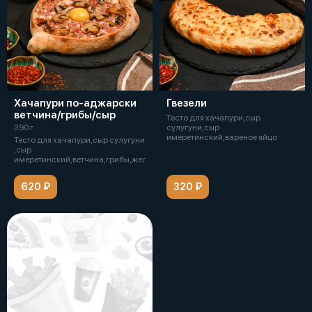
Хачапури по-аджарски
Гвезели
ветчина/грибы/сыр
Тесто для хачапури,сыр
390 г
сулугуни,сыр
имеретинский,вареное яйцо
Тесто для хачапури,сыр сулугуни
,сыр
имеретинский,ветчина,грибы,желток
620 ₽
320 ₽