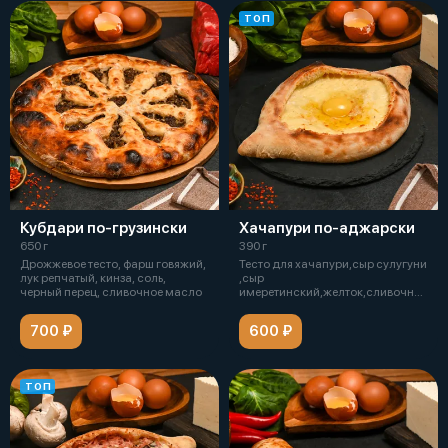
ТОП
Кубдари по-грузински
Хачапури по-аджарски
650 г
390 г
Дрожжевое тесто, фарш говяжий,
Тесто для хачапури,сыр сулугуни
лук репчатый, кинза, соль,
,сыр
черный перец, сливочное масло
имеретинский,желток,сливочное
масло
700 ₽
600 ₽
ТОП