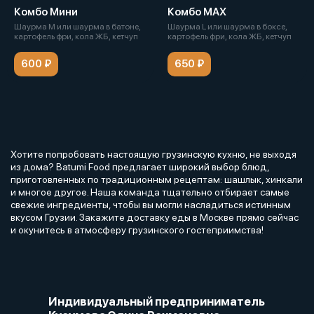
Комбо Мини
Комбо МАХ
Шаурма М или шаурма в батоне,
Шаурма L или шаурма в боксе,
картофель фри, кола ЖБ, кетчуп
картофель фри, кола ЖБ, кетчуп
600 ₽
650 ₽
Хотите попробовать настоящую грузинскую кухню, не выходя
из дома? Batumi Food предлагает широкий выбор блюд,
приготовленных по традиционным рецептам: шашлык, хинкали
и многое другое. Наша команда тщательно отбирает самые
свежие ингредиенты, чтобы вы могли насладиться истинным
вкусом Грузии. Закажите доставку еды в Москве прямо сейчас
и окунитесь в атмосферу грузинского гостеприимства!
Индивидуальный предприниматель